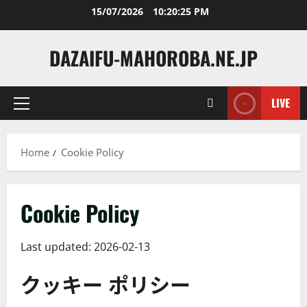
Skip
15/07/2026
10:20:26 PM
to
content
DAZAIFU-MAHOROBA.NE.JP
LIVE
Primary
Menu
Home
Cookie Policy
Cookie Policy
Last updated: 2026-02-13
クッキー ポリシー