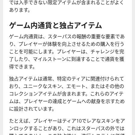
では入手できない限定アイテムが含まれることがよく
あります。
ゲーム内通貨と独占アイテム
ゲーム内通貨は、スターパスの報酬の重要な要素であ
り、プレイヤーが体験を向上させるための購入を行う
ことを可能にします。プレイヤーは、チャレンジを完
了したり、マイルストーンに到達することで通貨を獲
得できます。
独占アイテムは通常、特定のティアに関連付けられて
おり、ユニークなスキン、エモート、またはその他の
コレクションアイテムが含まれます。これらのアイテ
ムは、プレイヤーの達成とゲームへの献身を示すため
に設計されています。
たとえば、プレイヤーはティア10でレアなスキンをア
ンロックすることがあり、これはスターパスの外では