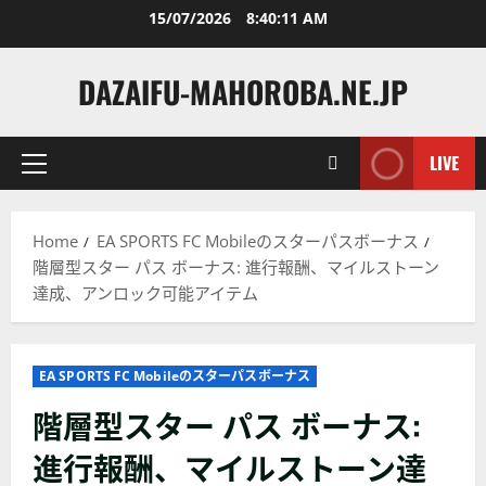
Skip
15/07/2026
8:40:12 AM
to
content
DAZAIFU-MAHOROBA.NE.JP
LIVE
Primary
Menu
Home
EA SPORTS FC Mobileのスターパスボーナス
階層型スター パス ボーナス: 進行報酬、マイルストーン
達成、アンロック可能アイテム
EA SPORTS FC Mobileのスターパスボーナス
階層型スター パス ボーナス:
進行報酬、マイルストーン達