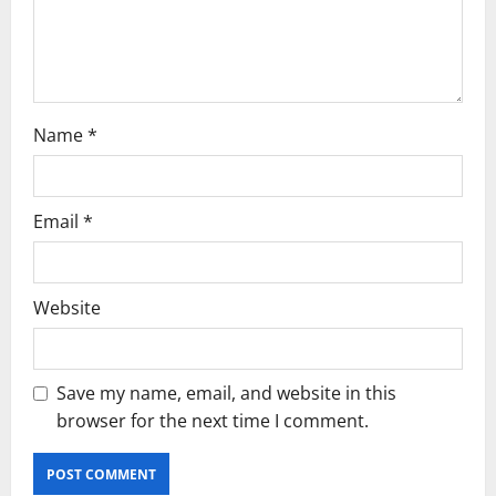
t
i
o
Name
*
n
Email
*
Website
Save my name, email, and website in this
browser for the next time I comment.