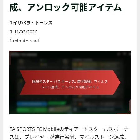
成、アンロック可能アイテム
イザベラ・トーレス
11/03/2026
1 minute read
EA SPORTS FC Mobileのティアードスターパスボーナ
スは、プレイヤーが進行報酬、マイルストーン達成、