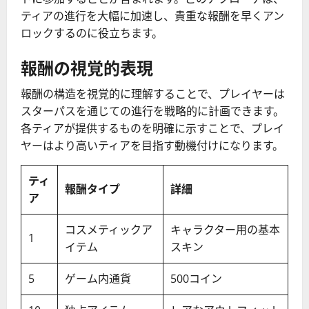
ティアの進行を大幅に加速し、貴重な報酬を早くアン
ロックするのに役立ちます。
報酬の視覚的表現
報酬の構造を視覚的に理解することで、プレイヤーは
スターパスを通じての進行を戦略的に計画できます。
各ティアが提供するものを明確に示すことで、プレイ
ヤーはより高いティアを目指す動機付けになります。
ティ
報酬タイプ
詳細
ア
コスメティックア
キャラクター用の基本
1
イテム
スキン
5
ゲーム内通貨
500コイン