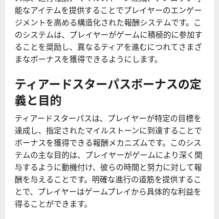
能なアイテムを提供することでプレイヤーのエンゲー
ジメントを高める構造化された報酬システムです。こ
のシステムは、プレイヤーがゲームに積極的に参加す
ることを奨励し、異なるティアを進むにつれてさまざ
まなボーナスを獲得できるようにします。
ティアードスターパスボーナスの定
義と目的
ティアードスターパスは、プレイヤーが特定の目標を
達成し、指定されたマイルストーンに到達することで
ボーナスを獲得できる報酬メカニズムです。このシス
テムの主な目的は、プレイヤーがゲームにより深く関
与するように動機付け、彼らの時間と努力に対して報
酬を与えることです。明確な進行の道筋を提供するこ
とで、プレイヤーはゲームプレイから具体的な利益を
得ることができます。