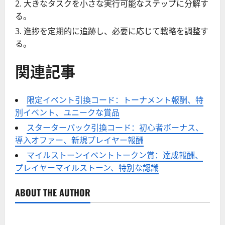
大きなタスクを小さな実行可能なステップに分解す
る。
進捗を定期的に追跡し、必要に応じて戦略を調整す
る。
関連記事
限定イベント引換コード：トーナメント報酬、特
別イベント、ユニークな賞品
スターターパック引換コード：初心者ボーナス、
導入オファー、新規プレイヤー報酬
マイルストーンイベントトークン賞：達成報酬、
プレイヤーマイルストーン、特別な認識
ABOUT THE AUTHOR