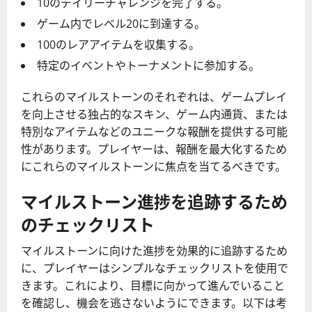
10のデイリーチャレンジを完了する。
ゲーム内でレベル20に到達する。
100のレアアイテムを収集する。
特定のイベントやトーナメントに参加する。
これらのマイルストーンのそれぞれは、ゲームプレイ
を向上させる独占的なスキン、ゲーム内通貨、または
特別なアイテムなどのユニークな報酬を提供する可能
性があります。プレイヤーは、報酬を最大化するため
にこれらのマイルストーンに焦点を当てるべきです。
マイルストーン進捗を追跡するため
のチェックリスト
マイルストーンに向けた進捗を効果的に追跡するため
に、プレイヤーはシンプルなチェックリストを使用で
きます。これにより、目標に向かって進んでいること
を確認し、機会を逃さないようにできます。以下は考