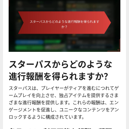
スターパスからどのような
進行報酬を得られますか？
スターパスは、プレイヤーがティアを進むにつれてゲ
ームプレイを向上させ、独占アイテムを提供するさま
ざまな進行報酬を提供します。これらの報酬は、エン
ゲージメントを促進し、ユニークなコンテンツをアン
ロックするように構成されています。