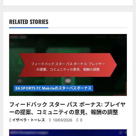
RELATED STORIES
EA SPORTS FC Mobileのスターパスボーナス
フィードバック スター パス ボーナス: プレイヤ
ーの提案、コミュニティの意見、報酬の調整
イザベラ・トーレス
10/03/2026
0