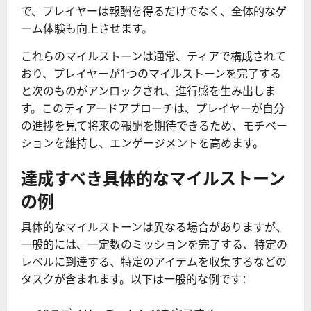
で、プレイヤーは報酬を得るだけでなく、全体的なゲ
ーム体験も向上させます。
これらのマイルストーンは通常、ティアで構成されて
おり、プレイヤーが1つのマイルストーンを完了する
と次のものがアンロックされ、進行感を生み出しま
す。このティアードアプローチは、プレイヤーが自分
の進捗を見て将来の報酬を期待できるため、モチベー
ションを維持し、エンゲージメントを高めます。
達成すべき具体的なマイルストーン
の例
具体的なマイルストーンは異なる場合がありますが、
一般的には、一定数のミッションを完了する、特定の
レベルに到達する、特定のアイテムを収集するなどの
タスクが含まれます。以下は一般的な例です：