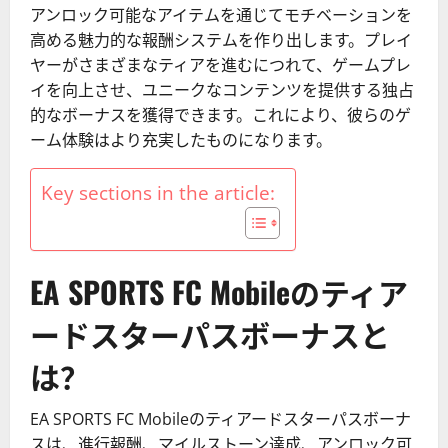
アンロック可能なアイテムを通じてモチベーションを
高める魅力的な報酬システムを作り出します。プレイ
ヤーがさまざまなティアを進むにつれて、ゲームプレ
イを向上させ、ユニークなコンテンツを提供する独占
的なボーナスを獲得できます。これにより、彼らのゲ
ーム体験はより充実したものになります。
Key sections in the article:
EA SPORTS FC Mobileのティア
ードスターパスボーナスと
は？
EA SPORTS FC Mobileのティアードスターパスボーナ
スは、進行報酬、マイルストーン達成、アンロック可