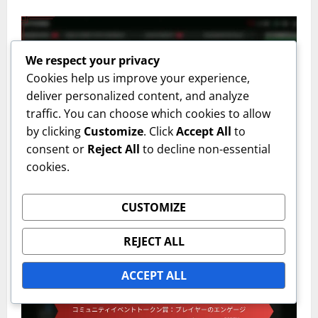
We respect your privacy
Cookies help us improve your experience,
deliver personalized content, and analyze
traffic. You can choose which cookies to allow
by clicking
Customize
. Click
Accept All
to
EA SPORTS FC Mobileのイベントトークンショップの賞品
consent or
Reject All
to decline non-essential
cookies.
記念イベントトークン賞：お祝いの報酬、記念
品、限定版コンテンツ
CUSTOMIZE
イザベラ・トーレス
10/03/2026
0
REJECT ALL
ACCEPT ALL