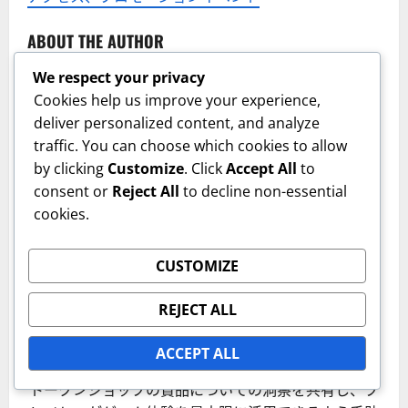
ABOUT THE AUTHOR
We respect your privacy
Cookies help us improve your experience,
deliver personalized content, and analyze
traffic. You can choose which cookies to allow
by clicking
Customize
. Click
Accept All
to
consent or
Reject All
to decline non-essential
cookies.
イザベラ・トーレス
Author
CUSTOMIZE
熱心なゲーマーでスポーツ愛好者のイザベラは、EA
REJECT ALL
SPORTS FC Mobileの世界に深く没頭しています。ゲ
ーム内の隠れた宝物を見つける才能を持ち、彼女はリ
ACCEPT ALL
デンプションコード、スターパスボーナス、イベント
トークンショップの賞品についての洞察を共有し、プ